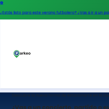
⚽
¿Estás listo para este verano futbolero? ¿Vas a ir a un p
Descubre la nueva forma de estacionarte en la ci
¿Vas a un concierto, partido o 