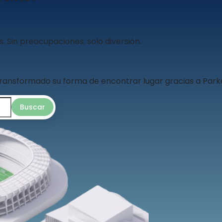
Sin preocupaciones, solo diversión.
ransformado su forma de encontrar lugar gracias a Par
Buscar