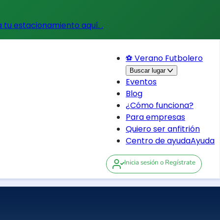
a tu estacionamiento aquí.
.
⚽ Verano Futbolero
Buscar lugar
Eventos
Blog
¿Cómo funciona?
Para empresas
Quiero ser anfitrión
Centro de ayuda
Ayuda
Inicia sesión
o Regístrate