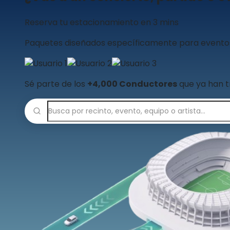
Reserva tu estacionamiento en 3 mins
Paquetes diseñados específicamente para eventos. 
Sé parte de los
+4,000 Conductores
que ya han t