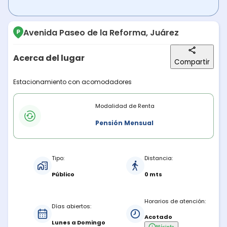
Avenida Paseo de la Reforma, Juárez
Acerca del lugar
Compartir
Descripción del lugar
Estacionamiento con acomodadores
Modalidades de renta
Modalidad de Renta
Pensión Mensual
Características del estacionamiento
Tipo:
Distancia:
Público
0 mts
Horarios de atención:
Días abiertos:
Acotado
Lunes a Domingo
Más
info