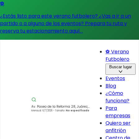
⚽
¿Estás listo para este verano futbolero? ¿Vas a ir a un
partido o a alguno de los eventos?
Prepara tu ruta y
reserva tu estacionamiento aquí.
.
⚽ Verano
Futbolero
Buscar lugar
Eventos
Blog
¿Cómo
funciona?
Av. Paseo de la Reforma 28, Juárez,
Para
Cuauhtémoc, 06600 Juárez, CDMX,
Mensual: 6/7/2026
- Tamaño:
No especificado
empresas
Mexico
Quiero ser
anfitrión
Centro de