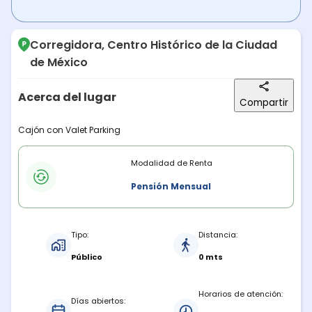
Corregidora, Centro Histórico de la Ciudad
de México
Acerca del lugar
Compartir
Descripción del lugar
Cajón con Valet Parking
Modalidades de renta
Modalidad de Renta
Pensión Mensual
Características del estacionamiento
Tipo:
Distancia:
Público
0 mts
Horarios de atención:
Días abiertos: