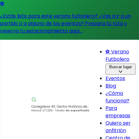
⚽
¿Estás listo para este verano futbolero? ¿Vas a ir a un
partido o a alguno de los eventos?
Prepara tu ruta y
reserva tu estacionamiento aquí.
.
⚽ Verano
Futbolero
Buscar lugar
Eventos
Blog
¿Cómo
funciona?
Corregidora 40, Centro Histórico de
Para
la Cdad. de México, Centro,
Mensual: 6/7/2026
- Tamaño:
No especificado
empresas
Cuauhtémoc, 06000 Ciudad de
México, CDMX, Mexico
Quiero ser
anfitrión
Centro de