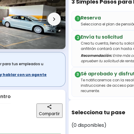
3 Simples Pasos para
Reserva
1
Selecciona el plan de pens
Envía tu solicitud
2
Crea tu cuenta, llena tu soli
anfitrión contará con hasta 
Recomendación:
Entre más co
aprueben tu solicitud de renta
ar para tus empleados u
Sé aprobado y disfru
3
s y hablar con un agente
Te notificaremos con la resol
instrucciones de acceso par
recurrente.
entro
Selecciona tu pase
Compartir
(0 disponibles)