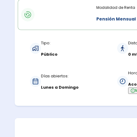
Modalidades de renta
Modalidad de Renta
Pensión Mensual
Características del estacionamiento
Tipo:
Dist
Público
0 m
Hora
Días abiertos:
Aco
Lunes a Domingo