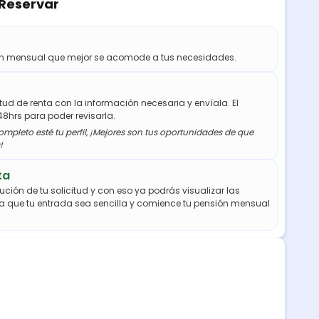
 Reservar
ión mensual que mejor se acomode a tus necesidades.
citud de renta con la información necesaria y envíala. El
48hrs para poder revisarla.
mpleto esté tu perfil, ¡Mejores son tus oportunidades de que
!
ta
ución de tu solicitud y con eso ya podrás visualizar las
a que tu entrada sea sencilla y comience tu pensión mensual