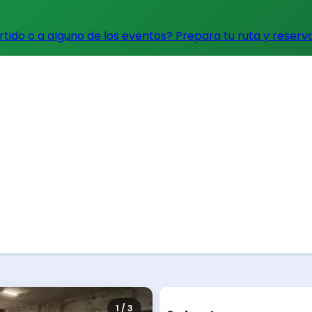
artido o a alguno de los eventos?
Prepara tu ruta y reserv
1 / 3