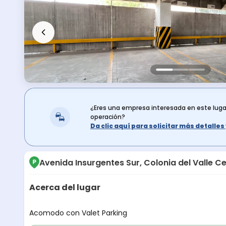
¿Eres una empresa interesada en este lug
operación?
Da clic aquí para solicitar más detalle
Avenida Insurgentes Sur, Colonia del Valle C
Acerca del lugar
Descripción del lugar
Acomodo con Valet Parking