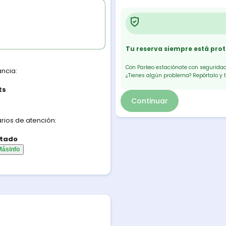
Tu reserva siempre está pro
Con Parkeo estaciónate con seguridad.
ancia:
¿Tienes algún problema? Repórtalo y 
ts
Continuar
rios de atención:
tado
Más
info