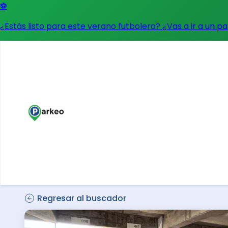
⚽
¿Estás listo para este verano futbolero? ¿Vas a ir a un p
Regresar al buscador