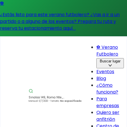
⚽
¿Estás listo para este verano futbolero? ¿Vas a ir a un
partido o a alguno de los eventos?
Prepara tu ruta y
reserva tu estacionamiento aquí.
.
⚽ Verano
Futbolero
Buscar lugar
Eventos
Blog
¿Cómo
funciona?
Sinaloa 149, Roma Nte.,
Para
Cuauhtémoc, 06700 Ciudad de
Mensual: 6/7/2026
- Tamaño:
No especificado
empresas
México, CDMX, Mexique
Quiero ser
anfitrión
Centro de