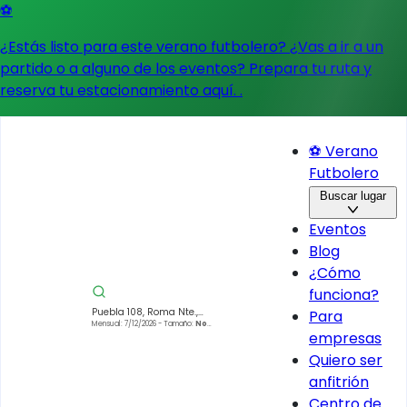
⚽
¿Estás listo para este verano futbolero? ¿Vas a ir a un
partido o a alguno de los eventos?
Prepara tu ruta y
reserva tu estacionamiento aquí.
.
⚽ Verano
Futbolero
Buscar lugar
Eventos
Blog
¿Cómo
funciona?
Puebla 108, Roma Nte.,
Para
Cuauhtémoc, 06700 Ciudad de
Mensual: 7/12/2026
- Tamaño:
No
empresas
especificado
México, CDMX, Mexico
Quiero ser
anfitrión
Centro de