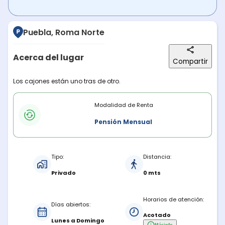
Puebla, Roma Norte
Acerca del lugar
Compartir
Descripción del lugar
Los cajones están uno tras de otro.
Modalidades de renta
Modalidad de Renta
Pensión Mensual
Características del estacionamiento
Tipo:
Distancia:
Privado
0 mts
Horarios de atención:
Días abiertos:
Acotado
Lunes a Domingo
Más
info