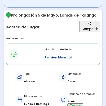
Prolongación 5 de Mayo, Lomas de Tarango
Acerca del lugar
Compartir
Descripción del lugar
Autoservicio
Modalidades de renta
Modalidad de Renta
Pensión Mensual
Características del estacionamiento
Tipo:
Distancia:
Público
0 mts
Horarios de atención:
Días abiertos:
Acotado
Lunes a Domingo
Más
info