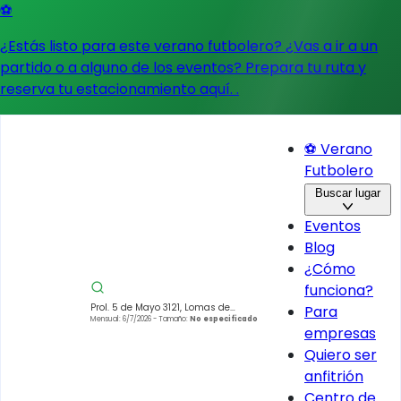
⚽
¿Estás listo para este verano futbolero? ¿Vas a ir a un
partido o a alguno de los eventos?
Prepara tu ruta y
reserva tu estacionamiento aquí.
.
⚽ Verano
Futbolero
Buscar lugar
Eventos
Blog
¿Cómo
funciona?
Prol. 5 de Mayo 3121, Lomas de
Para
Tarango, Álvaro Obregón, 01620
Mensual: 6/7/2026
- Tamaño:
No especificado
empresas
Ciudad de México, CDMX, Mexico
Quiero ser
anfitrión
Centro de