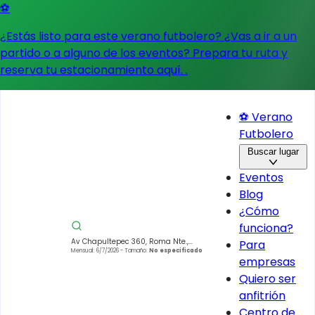
⚽
¿Estás listo para este verano futbolero? ¿Vas a ir a un
partido o a alguno de los eventos?
Prepara tu ruta y
reserva tu estacionamiento aquí.
.
⚽ Verano
Futbolero
Buscar lugar
Eventos
Blog
¿Cómo
funciona?
Av Chapultepec 360, Roma Nte.,
Para
Cuauhtémoc, 06700 Ciudad de
Mensual: 6/7/2026
- Tamaño:
No especificado
empresas
México, CDMX, México
Quiero ser
anfitrión
Centro de