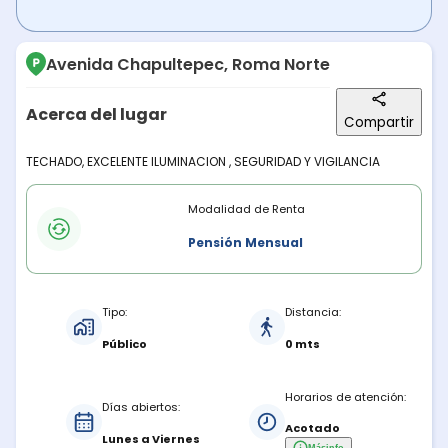
Avenida Chapultepec, Roma Norte
Acerca del lugar
Compartir
Descripción del lugar
TECHADO, EXCELENTE ILUMINACION , SEGURIDAD Y VIGILANCIA
Modalidades de renta
Modalidad de Renta
Pensión Mensual
Características del estacionamiento
Tipo:
Distancia:
Público
0 mts
Horarios de atención:
Días abiertos:
Acotado
Lunes a Viernes
Más
info