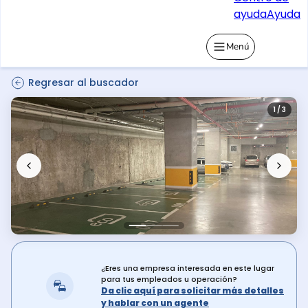
ayuda
Ayuda
Menú
Regresar al buscador
1 / 3
¿Eres una empresa interesada en este lugar
para tus empleados u operación?
Da clic aquí para solicitar más detalles
y hablar con un agente