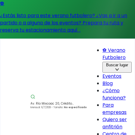
⚽
¿Estás listo para este verano futbolero? ¿Vas a ir a un
partido o a alguno de los eventos?
Prepara tu ruta y
reserva tu estacionamiento aquí.
.
⚽ Verano
Futbolero
Buscar lugar
Eventos
Blog
¿Cómo
funciona?
Av. Río Mixcoac 20, Crédito
Para
Constructor, Benito Juárez, 03940
Mensual: 6/7/2026
- Tamaño:
No especificado
empresas
Ciudad de México, CDMX, México
Quiero ser
anfitrión
Centro de