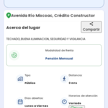
Avenida Río Mixcoac, Crédito Constructor
Acerca del lugar
Compartir
Descripción del lugar
TECHADO, BUENA ILUMINACION, SEGURIDAD Y VIGILANCIA
Modalidades de renta
Modalidad de Renta
Pensión Mensual
Características del estacionamiento
Tipo:
Distancia:
Público
0 mts
Horarios de atención:
Días abiertos:
Variado
Lunes a Viernes
Más
info