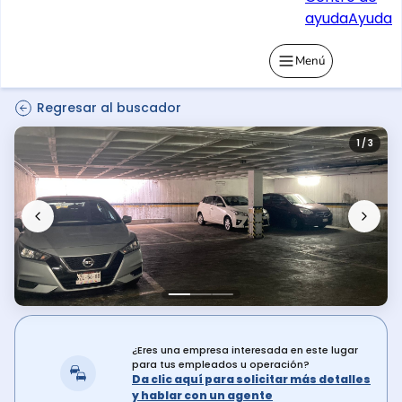
ayuda
Ayuda
Menú
Regresar al buscador
1 / 3
¿Eres una empresa interesada en este lugar
para tus empleados u operación?
Da clic aquí para solicitar más detalles
y hablar con un agente