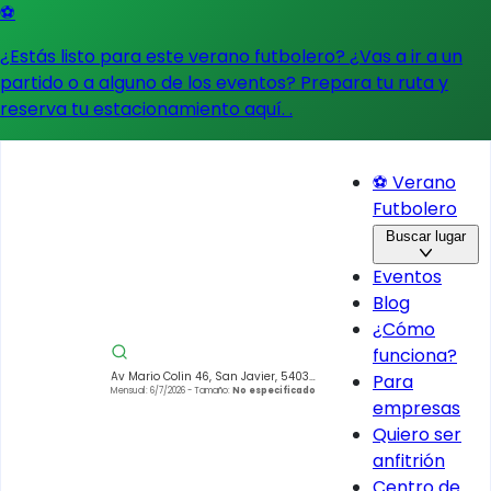
⚽
¿Estás listo para este verano futbolero? ¿Vas a ir a un
partido o a alguno de los eventos?
Prepara tu ruta y
reserva tu estacionamiento aquí.
.
⚽ Verano
Futbolero
Buscar lugar
Eventos
Blog
¿Cómo
funciona?
Av Mario Colin 46, San Javier, 54030
Para
Tlalnepantla de Baz, Méx., Mexico
Mensual: 6/7/2026
- Tamaño:
No especificado
empresas
Quiero ser
anfitrión
Centro de