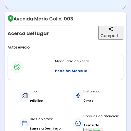
Avenida Mario Colin, 003
Acerca del lugar
Compartir
Descripción del lugar
Autoservicio
Modalidades de renta
Modalidad de Renta
Pensión Mensual
Características del estacionamiento
Tipo:
Distancia:
Público
0 mts
Horarios de atención:
Días abiertos:
Acotado
Lunes a Domingo
Más
info