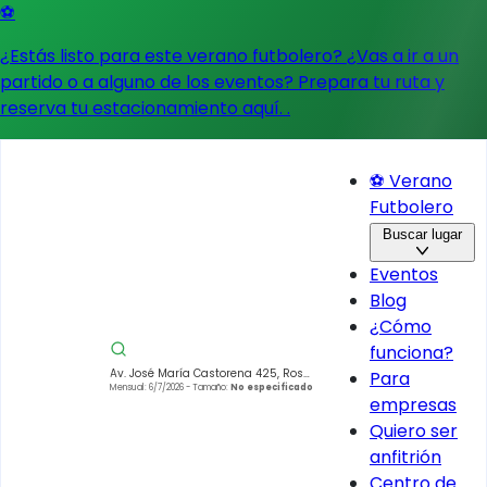
⚽
¿Estás listo para este verano futbolero? ¿Vas a ir a un
partido o a alguno de los eventos?
Prepara tu ruta y
reserva tu estacionamiento aquí.
.
⚽ Verano
Futbolero
Buscar lugar
Eventos
Blog
¿Cómo
funciona?
Av. José María Castorena 425, Rosa
Para
Torres, Cuajimalpa de Morelos,
Mensual: 6/7/2026
- Tamaño:
No especificado
empresas
05200 Ciudad de México, CDMX,
México
Quiero ser
anfitrión
Centro de