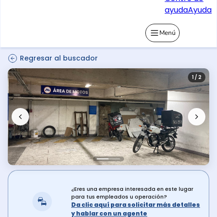
ayuda
Ayuda
Menú
Regresar al buscador
1 / 2
¿Eres una empresa interesada en este lugar
para tus empleados u operación?
Da clic aquí para solicitar más detalles
y hablar con un agente