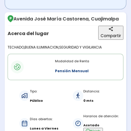
Avenida José María Castorena, Cuajimalpa
Acerca del lugar
Compartir
Descripción del lugar
TECHADO,BUENA ILUMINACION,SEGURIDAD Y VIGILANCIA
Modalidades de renta
Modalidad de Renta
Pensión Mensual
Características del estacionamiento
Tipo:
Distancia:
Público
0 mts
Horarios de atención:
Días abiertos:
Acotado
Lunes a Viernes
Más
info