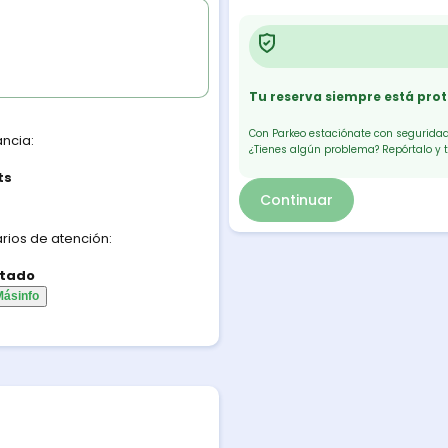
Tu reserva siempre está pro
Con Parkeo estaciónate con seguridad.
ancia:
¿Tienes algún problema? Repórtalo y 
ts
Continuar
rios de atención:
tado
Más
info