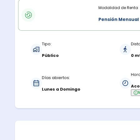
Modalidades de renta
Modalidad de Renta
Pensión Mensual
Características del estacionamiento
Tipo:
Dist
Público
0 m
Hora
Días abiertos:
Aco
Lunes a Domingo