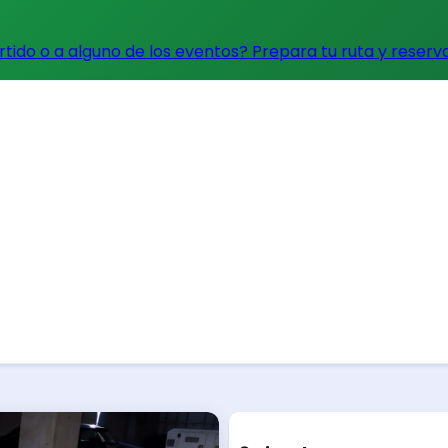
artido o a alguno de los eventos?
Prepara tu ruta y reserv