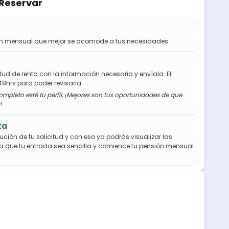
 Reservar
ión mensual que mejor se acomode a tus necesidades.
citud de renta con la información necesaria y envíala. El
48hrs para poder revisarla.
mpleto esté tu perfil, ¡Mejores son tus oportunidades de que
!
ta
ución de tu solicitud y con eso ya podrás visualizar las
a que tu entrada sea sencilla y comience tu pensión mensual