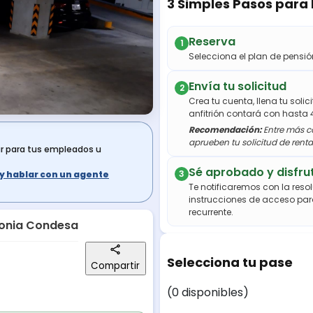
3 Simples Pasos para
Reserva
1
Selecciona el plan de pens
Envía tu solicitud
2
Crea tu cuenta, llena tu soli
anfitrión contará con hasta 
Recomendación:
Entre más co
aprueben tu solicitud de renta
ar para tus empleados u
Sé aprobado y disfru
3
s y hablar con un agente
Te notificaremos con la resol
instrucciones de acceso par
recurrente.
olonia Condesa
Selecciona tu pase
Compartir
(0 disponibles)