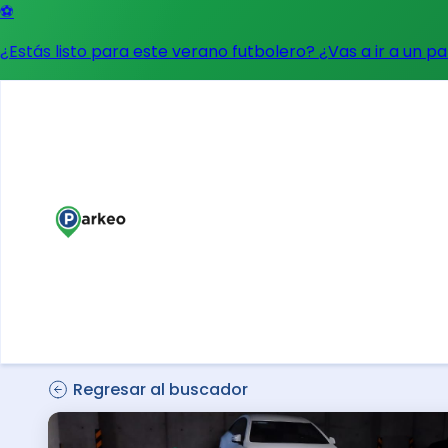
⚽
¿Estás listo para este verano futbolero? ¿Vas a ir a un p
Regresar al buscador