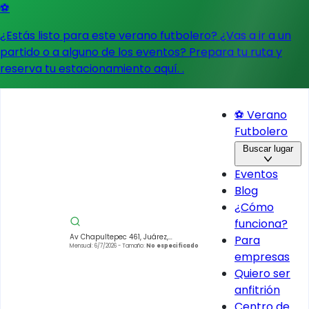
⚽
¿Estás listo para este verano futbolero? ¿Vas a ir a un
partido o a alguno de los eventos?
Prepara tu ruta y
reserva tu estacionamiento aquí.
.
⚽ Verano
Futbolero
Buscar lugar
Eventos
Blog
¿Cómo
funciona?
Av Chapultepec 461, Juárez,
Para
Cuauhtémoc, 06600 Ciudad de
Mensual: 6/7/2026
- Tamaño:
No especificado
empresas
México, CDMX, Mexico
Quiero ser
anfitrión
Centro de