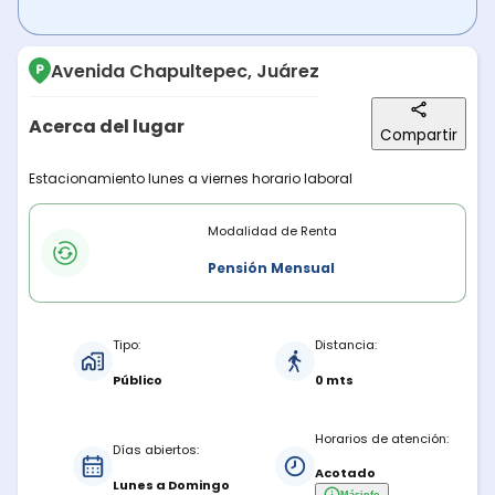
Avenida Chapultepec, Juárez
Acerca del lugar
Compartir
Descripción del lugar
Estacionamiento lunes a viernes horario laboral
Modalidades de renta
Modalidad de Renta
Pensión Mensual
Características del estacionamiento
Tipo:
Distancia:
Público
0 mts
Horarios de atención:
Días abiertos:
Acotado
Lunes a Domingo
Más
info