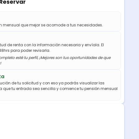
 Reservar
ión mensual que mejor se acomode a tus necesidades.
citud de renta con la información necesaria y envíala. El
48hrs para poder revisarla.
mpleto esté tu perfil, ¡Mejores son tus oportunidades de que
!
ta
ución de tu solicitud y con eso ya podrás visualizar las
a que tu entrada sea sencilla y comience tu pensión mensual