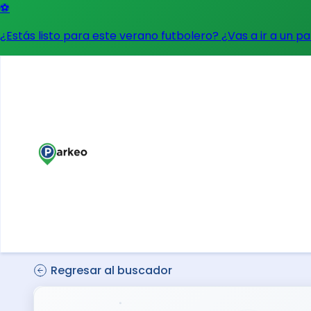
⚽
¿Estás listo para este verano futbolero? ¿Vas a ir a un p
Regresar al buscador