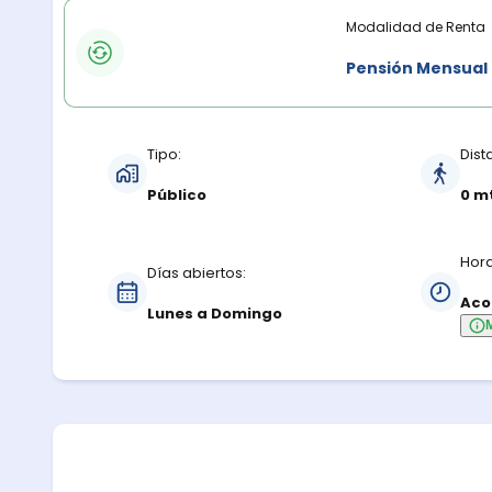
Modalidades de renta
Modalidad de Renta
Pensión Mensual
Características del estacionamiento
Tipo:
Dist
Público
0 m
Hora
Días abiertos:
Aco
Lunes a Domingo