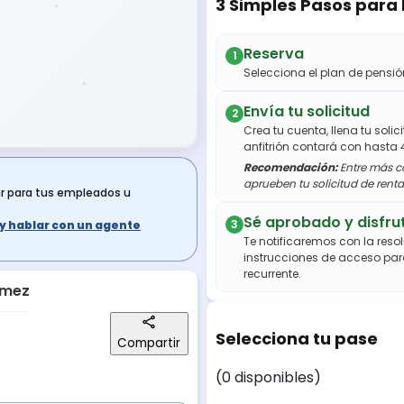
3 Simples Pasos para
Reserva
1
Selecciona el plan de pens
Envía tu solicitud
2
Crea tu cuenta, llena tu soli
anfitrión contará con hasta 
Recomendación:
Entre más co
aprueben tu solicitud de renta
ar para tus empleados u
Sé aprobado y disfru
3
s y hablar con un agente
Te notificaremos con la resol
instrucciones de acceso par
recurrente.
ómez
Selecciona tu pase
Compartir
(0 disponibles)