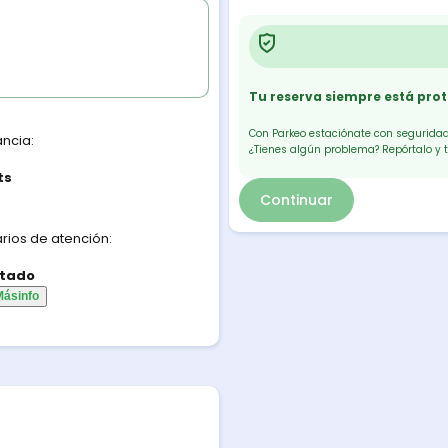
Tu reserva siempre está pro
Con Parkeo estaciónate con seguridad.
ancia:
¿Tienes algún problema? Repórtalo y 
ts
Continuar
rios de atención:
tado
Más
info