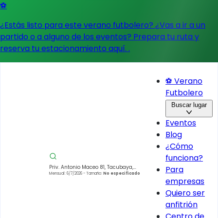
⚽
¿Estás listo para este verano futbolero? ¿Vas a ir a un
partido o a alguno de los eventos?
Prepara tu ruta y
reserva tu estacionamiento aquí.
.
⚽ Verano
Futbolero
Buscar lugar
Eventos
Blog
¿Cómo
funciona?
Priv. Antonio Maceo 81, Tacubaya,
Para
Miguel Hidalgo, 11870 Ciudad de
Mensual: 6/7/2026
- Tamaño:
No especificado
empresas
México, CDMX, Mexico
Quiero ser
anfitrión
Centro de