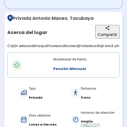
Privada Antonio Maceo, Tacubaya
Acerca del lugar
Compartir
Descripción del lugar
Cajón eeiwusakhwquahcweuisdbcwesdjhcbweiusdhjb wisd uih
Modalidades de renta
Modalidad de Renta
Pensión Mensual
Características del estacionamiento
Tipo:
Distancia:
Privado
0 mts
Horarios de atención:
Días abiertos:
Amplio
Lunes a Viernes
Más
info