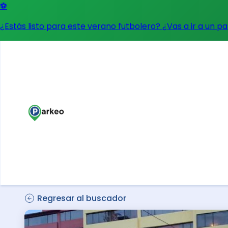
⚽
¿Estás listo para este verano futbolero? ¿Vas a ir a un p
Regresar al buscador