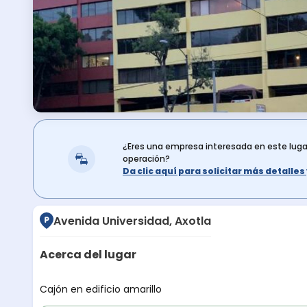
¿Eres una empresa interesada en este lug
operación?
Da clic aquí para solicitar más detalle
Avenida Universidad, Axotla
Acerca del lugar
Descripción del lugar
Cajón en edificio amarillo