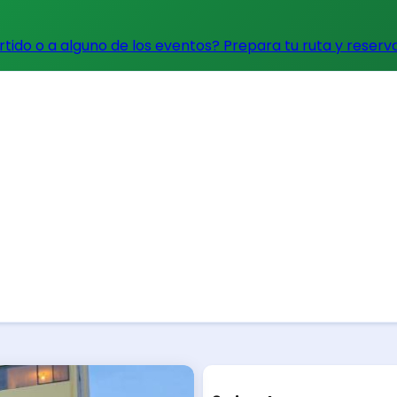
artido o a alguno de los eventos?
Prepara tu ruta y reserv