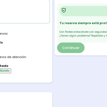
Tu reserva siempre está pro
Con Parkeo estaciónate con seguridad.
ancia:
¿Tienes algún problema? Repórtalo y 
ts
Continuar
rios de atención:
tado
Más
info