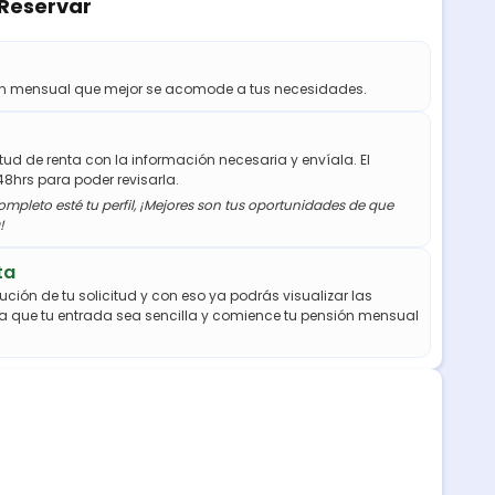
 Reservar
ión mensual que mejor se acomode a tus necesidades.
citud de renta con la información necesaria y envíala. El
48hrs para poder revisarla.
mpleto esté tu perfil, ¡Mejores son tus oportunidades de que
!
ta
ución de tu solicitud y con eso ya podrás visualizar las
a que tu entrada sea sencilla y comience tu pensión mensual