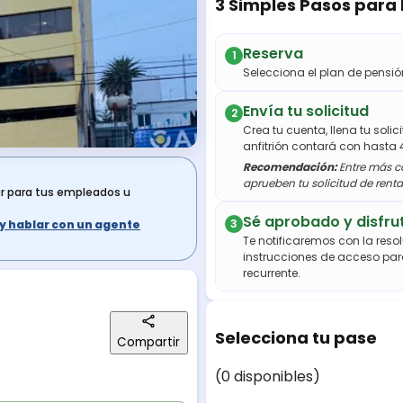
3 Simples Pasos para
Reserva
1
Selecciona el plan de pens
Envía tu solicitud
2
Crea tu cuenta, llena tu soli
anfitrión contará con hasta 
Recomendación:
Entre más co
aprueben tu solicitud de renta
ar para tus empleados u
Sé aprobado y disfru
3
s y hablar con un agente
Te notificaremos con la resol
instrucciones de acceso par
recurrente.
Selecciona tu pase
Compartir
(0 disponibles)