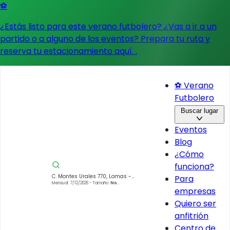
⚽
¿Estás listo para este verano futbolero? ¿Vas a ir a un
partido o a alguno de los eventos?
Prepara tu ruta y
reserva tu estacionamiento aquí.
.
⚽ Verano
Futbolero
Buscar lugar
Eventos
Blog
¿Cómo
funciona?
C. Montes Urales 770, Lomas -
Para
Virreyes, Lomas de Chapultepec,
Mensual: 7/12/2026
- Tamaño:
No
empresas
especificado
Miguel Hidalgo, 11000 Ciudad de
México, CDMX, Mexico
Quiero ser
anfitrión
Centro de