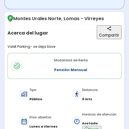
Montes Urales Norte, Lomas - Virreyes
Acerca del lugar
Compartir
Descripción del lugar
Valet Parking- se deja llave
Modalidades de renta
Modalidad de Renta
Pensión Mensual
Características del estacionamiento
Tipo:
Distancia:
Público
0 mts
Horarios de atención:
Días abiertos:
Acotado
Lunes a Viernes
Más
info