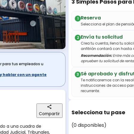
3 Simples Pasos para
Reserva
1
Selecciona el plan de pens
Envía tu solicitud
2
Crea tu cuenta, llena tu soli
anfitrión contará con hasta 
Recomendación:
Entre más co
aprueben tu solicitud de renta
ar para tus empleados u
Sé aprobado y disfru
3
s y hablar con un agente
Te notificaremos con la resol
instrucciones de acceso par
recurrente.
Selecciona tu pase
Compartir
(0 disponibles)
ado a una cuadra de
udad Judicial, Tribunales,