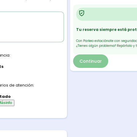
Tu reserva siempre está pro
Con Parkeo estaciónate con seguridad.
¿Tienes algún problema? Repórtalo y 
ancia:
Continuar
ts
rios de atención:
tado
Más
info