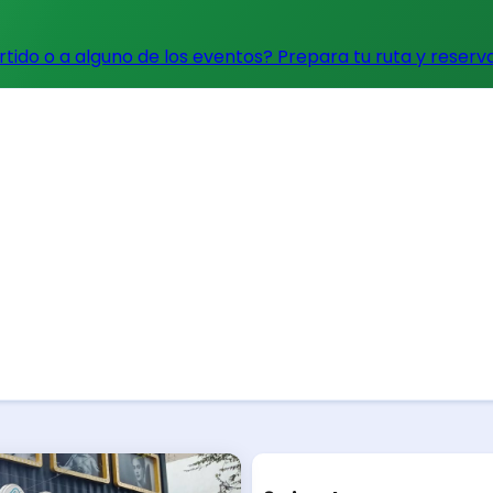
artido o a alguno de los eventos?
Prepara tu ruta y reserv