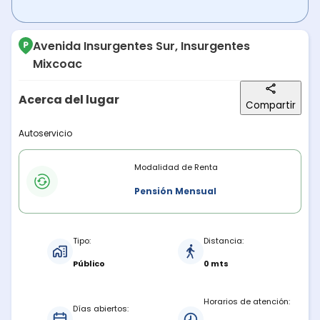
Avenida Insurgentes Sur, Insurgentes
Mixcoac
Acerca del lugar
Compartir
Descripción del lugar
Autoservicio
Modalidades de renta
Modalidad de Renta
Pensión Mensual
Características del estacionamiento
Tipo:
Distancia:
Público
0 mts
Horarios de atención:
Días abiertos: