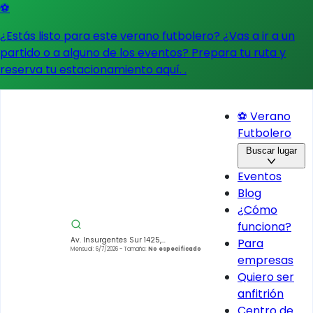
⚽
¿Estás listo para este verano futbolero? ¿Vas a ir a un
partido o a alguno de los eventos?
Prepara tu ruta y
reserva tu estacionamiento aquí.
.
⚽ Verano
Futbolero
Buscar lugar
Eventos
Blog
¿Cómo
funciona?
Av. Insurgentes Sur 1425,
Para
Insurgentes Mixcoac, Benito Juárez,
Mensual: 6/7/2026
- Tamaño:
No especificado
empresas
03920 Ciudad de México, CDMX,
Mexico
Quiero ser
anfitrión
Centro de