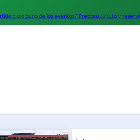
artido o a alguno de los eventos?
Prepara tu ruta y reserv