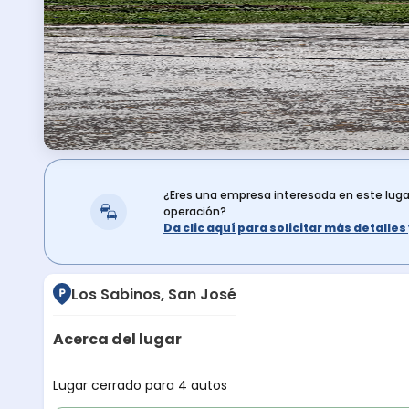
¿Eres una empresa interesada en este lug
operación?
Da clic aquí para solicitar más detalle
Los Sabinos, San José
Acerca del lugar
Descripción del lugar
Lugar cerrado para 4 autos