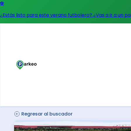
⚽
¿Estás listo para este verano futbolero? ¿Vas a ir a un p
Regresar al buscador