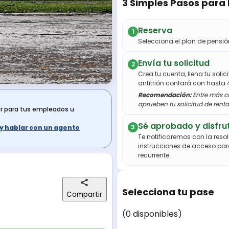
3 Simples Pasos para
Reserva
1
Selecciona el plan de pens
Envía tu solicitud
2
Crea tu cuenta, llena tu soli
anfitrión contará con hasta 
Recomendación:
Entre más co
aprueben tu solicitud de renta
ar para tus empleados u
Sé aprobado y disfru
3
s y hablar con un agente
Te notificaremos con la resol
instrucciones de acceso par
recurrente.
Selecciona tu pase
Compartir
(0 disponibles)