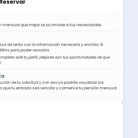
 Reservar
ión mensual que mejor se acomode a tus necesidades.
citud de renta con la información necesaria y envíala. El
48hrs para poder revisarla.
mpleto esté tu perfil, ¡Mejores son tus oportunidades de que
!
ta
ución de tu solicitud y con eso ya podrás visualizar las
a que tu entrada sea sencilla y comience tu pensión mensual