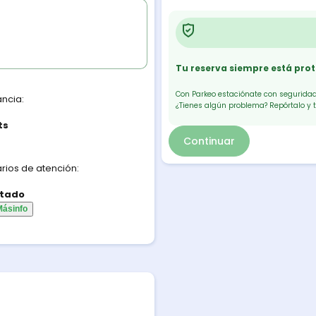
Tu reserva siempre está pro
Con Parkeo estaciónate con seguridad.
ancia:
¿Tienes algún problema? Repórtalo y 
ts
Continuar
rios de atención:
tado
Más
info