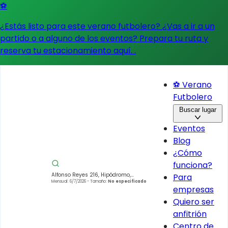
⚽
¿Estás listo para este verano futbolero? ¿Vas a ir a un
partido o a alguno de los eventos?
Prepara tu ruta y
reserva tu estacionamiento aquí.
.
⚽ Verano
Futbolero
Buscar lugar
Eventos
Blog
¿Cómo
funciona?
Alfonso Reyes 216, Hipódromo,
Para
Cuauhtémoc, 06100 Ciudad de
Mensual: 6/7/2026
- Tamaño:
No especificado
empresas
México, CDMX, México
Quiero ser
anfitrión
Centro de