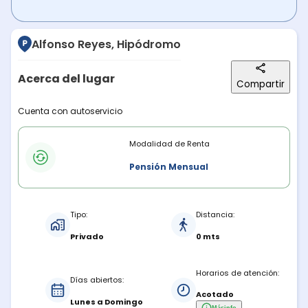
Alfonso Reyes, Hipódromo
Acerca del lugar
Compartir
Descripción del lugar
Cuenta con autoservicio
Modalidades de renta
Modalidad de Renta
Pensión Mensual
Características del estacionamiento
Tipo:
Distancia:
Privado
0 mts
Horarios de atención:
Días abiertos:
Acotado
Lunes a Domingo
Más
info