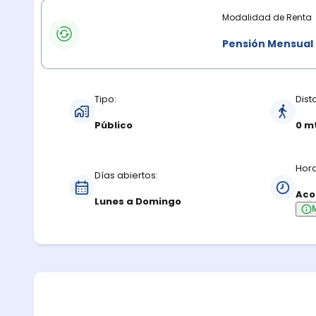
Modalidades de renta
Modalidad de Renta
Pensión Mensual
Características del estacionamiento
Tipo:
Dist
Público
0 m
Hora
Días abiertos:
Aco
Lunes a Domingo