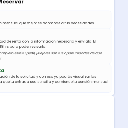
 Reservar
ión mensual que mejor se acomode a tus necesidades.
citud de renta con la información necesaria y envíala. El
48hrs para poder revisarla.
mpleto esté tu perfil, ¡Mejores son tus oportunidades de que
!
ta
ución de tu solicitud y con eso ya podrás visualizar las
a que tu entrada sea sencilla y comience tu pensión mensual