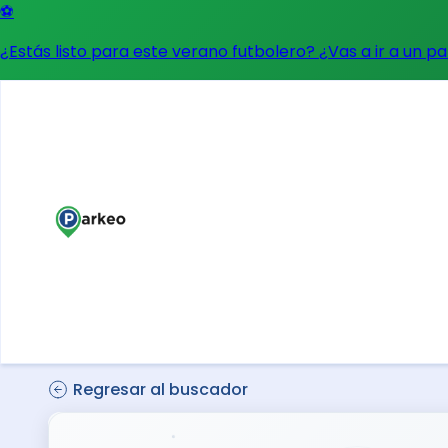
⚽
¿Estás listo para este verano futbolero? ¿Vas a ir a un p
Regresar al buscador