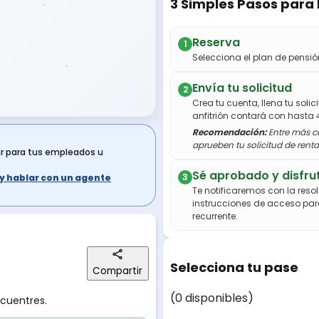
3 Simples Pasos para
Reserva
1
Selecciona el plan de pens
Envía tu solicitud
2
Crea tu cuenta, llena tu soli
anfitrión contará con hasta 
Recomendación:
Entre más co
aprueben tu solicitud de renta
ar para tus empleados u
Sé aprobado y disfru
3
s y hablar con un agente
Te notificaremos con la resol
instrucciones de acceso par
recurrente.
Selecciona tu pase
Compartir
(0 disponibles)
ncuentres.