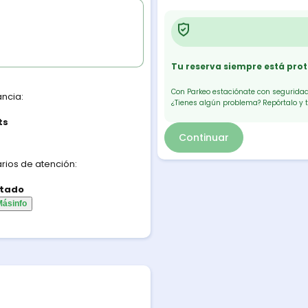
Tu reserva siempre está pro
Con Parkeo estaciónate con seguridad.
ancia:
¿Tienes algún problema? Repórtalo y 
ts
Continuar
rios de atención:
tado
Más
info