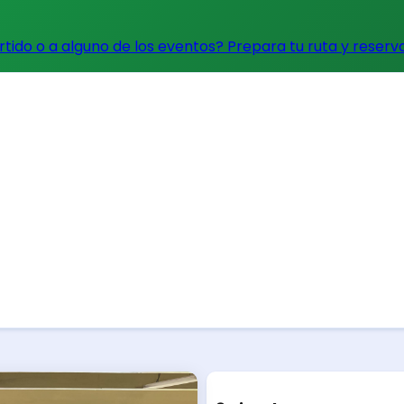
artido o a alguno de los eventos?
Prepara tu ruta y reserv