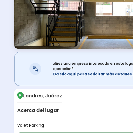
¿Eres una empresa interesada en este lug
operación?
Da clic aquí para solicitar más detalle
Londres, Juárez
Acerca del lugar
Descripción del lugar
Valet Parking