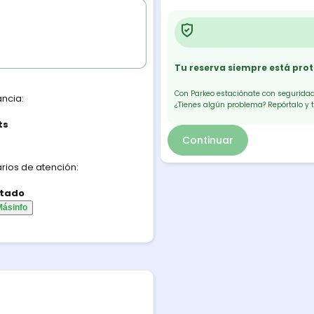
Tu reserva siempre está pro
Con Parkeo estaciónate con seguridad.
ancia:
¿Tienes algún problema? Repórtalo y 
ts
Continuar
rios de atención:
tado
Más
info