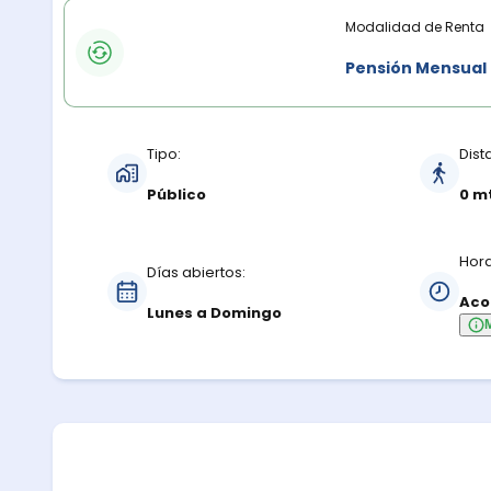
Modalidades de renta
Modalidad de Renta
Pensión Mensual
Características del estacionamiento
Tipo:
Dist
Público
0 m
Hora
Días abiertos:
Aco
Lunes a Domingo