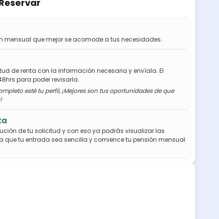
 Reservar
ión mensual que mejor se acomode a tus necesidades.
citud de renta con la información necesaria y envíala. El
48hrs para poder revisarla.
mpleto esté tu perfil, ¡Mejores son tus oportunidades de que
!
ta
ución de tu solicitud y con eso ya podrás visualizar las
a que tu entrada sea sencilla y comience tu pensión mensual