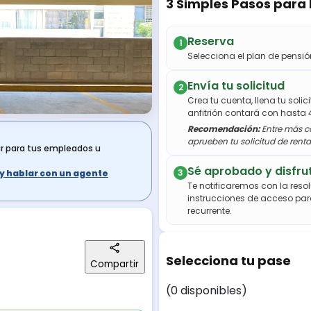
3 Simples Pasos para
Reserva
1
Selecciona el plan de pens
Envía tu solicitud
2
Crea tu cuenta, llena tu soli
anfitrión contará con hasta 
Recomendación:
Entre más co
aprueben tu solicitud de renta
ar para tus empleados u
Sé aprobado y disfru
3
s y hablar con un agente
Te notificaremos con la resol
instrucciones de acceso par
recurrente.
Selecciona tu pase
Compartir
(0 disponibles)