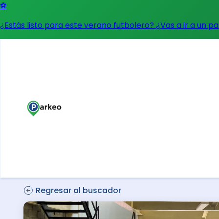
⚽
¿Estás listo para este verano futbolero? ¿Vas a ir a un p
Regresar al buscador