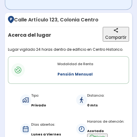
Calle Artículo 123, Colonia Centro
Acerca del lugar
Compartir
Descripción del lugar
Lugar vigilado 24 horas dentro de edificio en Centro Historico.
Modalidades de renta
Modalidad de Renta
Pensión Mensual
Características del estacionamiento
Tipo:
Distancia:
Privado
0 mts
Horarios de atención:
Días abiertos:
Acotado
Lunes a Viernes
Más
info