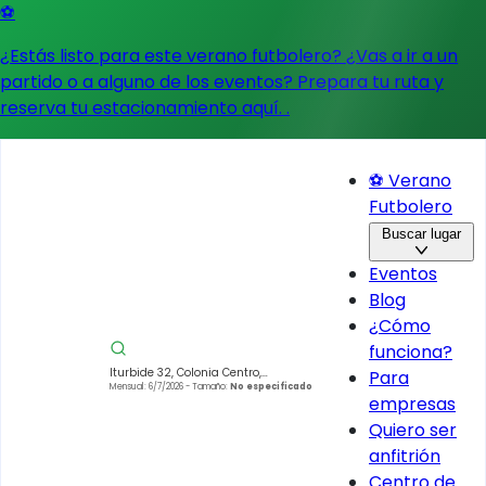
⚽
¿Estás listo para este verano futbolero? ¿Vas a ir a un
partido o a alguno de los eventos?
Prepara tu ruta y
reserva tu estacionamiento aquí.
.
⚽ Verano
Futbolero
Buscar lugar
Eventos
Blog
¿Cómo
funciona?
Iturbide 32, Colonia Centro,
Para
Cuauhtémoc, 06040 Ciudad de
Mensual: 6/7/2026
- Tamaño:
No especificado
empresas
México, CDMX, México
Quiero ser
anfitrión
Centro de