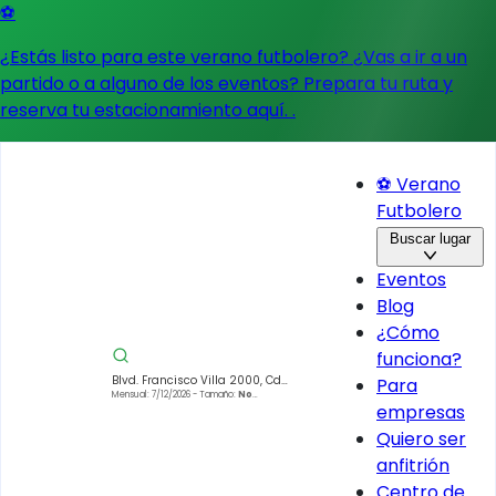
⚽
¿Estás listo para este verano futbolero? ¿Vas a ir a un
partido o a alguno de los eventos?
Prepara tu ruta y
reserva tu estacionamiento aquí.
.
⚽ Verano
Futbolero
Buscar lugar
Eventos
Blog
¿Cómo
funciona?
Blvd. Francisco Villa 2000, Cd
Para
Industrial, 34000 Durango, Dgo.,
Mensual: 7/12/2026
- Tamaño:
No
empresas
especificado
México
Quiero ser
anfitrión
Centro de