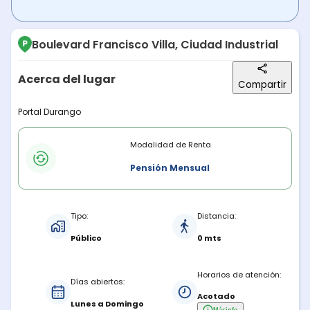
Boulevard Francisco Villa, Ciudad Industrial
Acerca del lugar
Compartir
Descripción del lugar
Portal Durango
Modalidades de renta
Modalidad de Renta
Pensión Mensual
Características del estacionamiento
Tipo:
Distancia:
Público
0 mts
Horarios de atención:
Días abiertos:
Acotado
Lunes a Domingo
Más
info