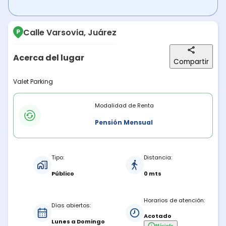
Calle Varsovia, Juárez
Acerca del lugar
Compartir
Descripción del lugar
Valet Parking
Modalidades de renta
Modalidad de Renta
Pensión Mensual
Características del estacionamiento
Tipo:
Distancia:
Público
0 mts
Horarios de atención:
Días abiertos:
Acotado
Lunes a Domingo
Más
info