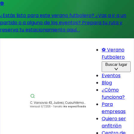
⚽
¿Estás listo para este verano futbolero? ¿Vas a ir a un
partido o a alguno de los eventos?
Prepara tu ruta y
reserva tu estacionamiento aquí.
.
⚽ Verano
Futbolero
Buscar lugar
Eventos
Blog
¿Cómo
funciona?
C. Varsovia 43, Juárez, Cuauhtémoc,
Para
06600 Col. Juárez, CDMX, México
Mensual: 6/7/2026
- Tamaño:
No especificado
empresas
Quiero ser
anfitrión
Centro de