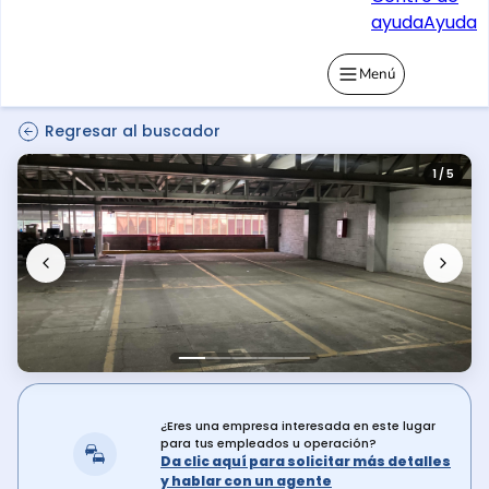
ayuda
Ayuda
Menú
Regresar al buscador
1 / 5
¿Eres una empresa interesada en este lugar
para tus empleados u operación?
Da clic aquí para solicitar más detalles
y hablar con un agente