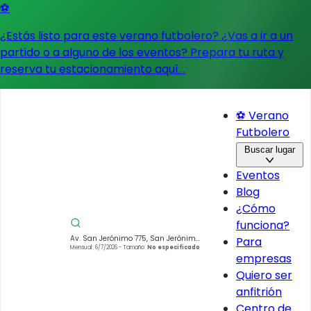
⚽
¿Estás listo para este verano futbolero? ¿Vas a ir a un
partido o a alguno de los eventos?
Prepara tu ruta y
reserva tu estacionamiento aquí.
.
⚽ Verano
Futbolero
Buscar lugar
Eventos
Blog
¿Cómo
funciona?
Av. San Jerónimo 775, San Jerónimo
Para
Lídice, La Magdalena Contreras,
Mensual: 6/7/2026
- Tamaño:
No especificado
empresas
10200 Ciudad de México, CDMX,
México
Quiero ser
anfitrión
Centro de