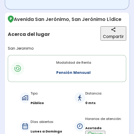
Avenida San Jerónimo, San Jerónimo Lídice
Acerca del lugar
Compartir
Descripción del lugar
San Jeronimo
Modalidades de renta
Modalidad de Renta
Pensión Mensual
Características del estacionamiento
Tipo:
Distancia:
Público
0 mts
Horarios de atención:
Días abiertos:
Acotado
Lunes a Domingo
Más
info