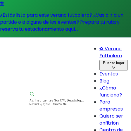
⚽
¿Estás listo para este verano futbolero? ¿Vas a ir a un
partido o a alguno de los eventos?
Prepara tu ruta y
reserva tu estacionamiento aquí.
.
⚽ Verano
Futbolero
Buscar lugar
Eventos
Blog
¿Cómo
funciona?
Av. Insurgentes Sur 1741, Guadalupe
Para
Inn, Álvaro Obregón, 01020 Ciudad
Mensual: 7/12/2026
- Tamaño:
No
empresas
especificado
de México, CDMX, México
Quiero ser
anfitrión
Centro de