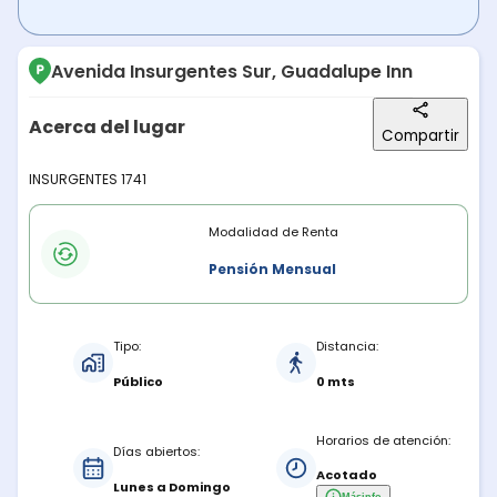
Avenida Insurgentes Sur, Guadalupe Inn
Acerca del lugar
Compartir
Descripción del lugar
INSURGENTES 1741
Modalidades de renta
Modalidad de Renta
Pensión Mensual
Características del estacionamiento
Tipo:
Distancia:
Público
0 mts
Horarios de atención:
Días abiertos:
Acotado
Lunes a Domingo
Más
info