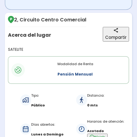
2, Circuito Centro Comercial
Acerca del lugar
Compartir
Descripción del lugar
SATELITE
Modalidades de renta
Modalidad de Renta
Pensión Mensual
Características del estacionamiento
Tipo:
Distancia:
Público
0 mts
Horarios de atención:
Días abiertos:
Acotado
Lunes a Domingo
Más
info