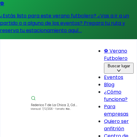
⚽
¿Estás listo para este verano futbolero? ¿Vas a ir a un
partido o a alguno de los eventos?
Prepara tu ruta y
reserva tu estacionamiento aquí.
.
⚽ Verano
Futbolero
Buscar lugar
Eventos
Blog
¿Cómo
funciona?
Federico T de La Chica 2, Cd.
Para
Satélite, 53100 Naucalpan de
Mensual: 7/12/2026
- Tamaño:
No
empresas
especificado
Juárez, Méx., México
Quiero ser
anfitrión
Centro de