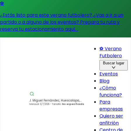
⚽
¿Estás listo para este verano futbolero? ¿Vas a ir a un
partido o a alguno de los eventos?
Prepara tu ruta y
reserva tu estacionamiento aquí.
.
⚽ Verano
Futbolero
Buscar lugar
Eventos
Blog
¿Cómo
funciona?
J. Miguel Fernández, Huescalapa,
Para
49610 Zapotiltic, Jal., México
Mensual: 6/7/2026
- Tamaño:
No especificado
empresas
Quiero ser
anfitrión
Centro de