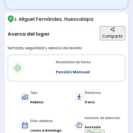
J. Miguel Fernández, Huescalapa
Acerca del lugar
Compartir
Descripción del lugar
techado, seguridad y servicio de lavado
Modalidades de renta
Modalidad de Renta
Pensión Mensual
Características del estacionamiento
Tipo:
Distancia:
Público
0 mts
Horarios de atención:
Días abiertos:
Acotado
Lunes a Domingo
Más
info