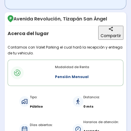
Avenida Revolución, Tizapán San Ángel
Acerca del lugar
Compartir
Descripción del lugar
Contamos con Valet Parking el cual hará la recepción y entrega
de tu vehiculo.
Modalidades de renta
Modalidad de Renta
Pensión Mensual
Características del estacionamiento
Tipo:
Distancia:
Público
0 mts
Horarios de atención:
Días abiertos: