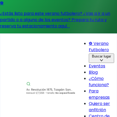
⚽
¿Estás listo para este verano futbolero? ¿Vas a ir a un
partido o a alguno de los eventos?
Prepara tu ruta y
reserva tu estacionamiento aquí.
.
⚽ Verano
Futbolero
Buscar lugar
Eventos
Blog
¿Cómo
funciona?
Av. Revolución 1875, Tizapán San
Para
Ángel, San Ángel, Álvaro Obregón,
Mensual: 6/7/2026
- Tamaño:
No especificado
empresas
01090 Ciudad de México, CDMX,
México
Quiero ser
anfitrión
Centro de