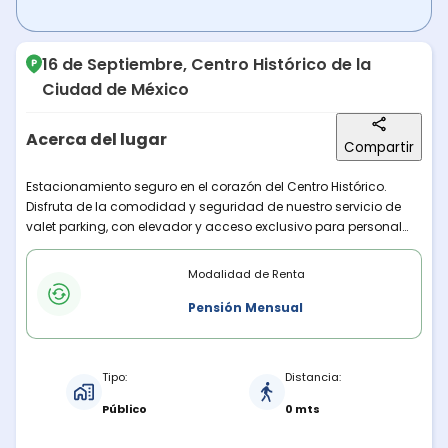
16 de Septiembre, Centro Histórico de la
Ciudad de México
Acerca del lugar
Compartir
Descripción del lugar
Estacionamiento seguro en el corazón del Centro Histórico.
Disfruta de la comodidad y seguridad de nuestro servicio de
valet parking, con elevador y acceso exclusivo para personal
autorizado. Espacio techado ideal para proteger tu vehículo.
Modalidades de renta
Tarifa para vehículos de hasta tamaño SUV.
Modalidad de Renta
Pensión Mensual
Características del estacionamiento
Tipo:
Distancia:
Público
0 mts