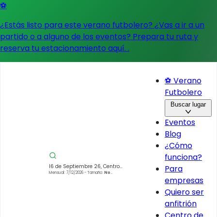
⚽
¿Estás listo para este verano futbolero? ¿Vas a ir a un
partido o a alguno de los eventos?
Prepara tu ruta y
reserva tu estacionamiento aquí.
.
⚽ Verano
Futbolero
Buscar lugar
Eventos
Blog
¿Cómo
funciona?
16 de Septiembre 26, Centro
Para
Histórico de la Cdad. de México,
Mensual: 7/12/2026
- Tamaño:
No
empresas
especificado
Centro, Cuauhtémoc, 06000 Ciudad
de México, CDMX, México
Quiero ser
anfitrión
Centro de