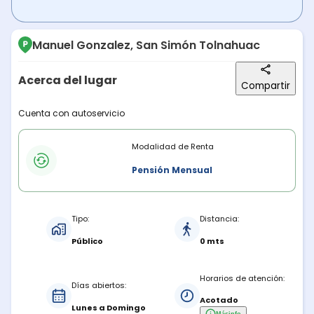
Manuel Gonzalez, San Simón Tolnahuac
Acerca del lugar
Compartir
Descripción del lugar
Cuenta con autoservicio
Modalidades de renta
Modalidad de Renta
Pensión Mensual
Características del estacionamiento
Tipo:
Distancia:
Público
0 mts
Horarios de atención:
Días abiertos:
Acotado
Lunes a Domingo
Más
info