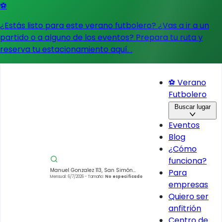
⚽
¿Estás listo para este verano futbolero? ¿Vas a ir a un
partido o a alguno de los eventos?
Prepara tu ruta y
reserva tu estacionamiento aquí.
.
⚽ Verano
Futbolero
Buscar lugar
Eventos
Blog
¿Cómo
funciona?
Manuel Gonzalez 113, San Simón
Para
Tolnahuac, Cuauhtémoc, 06920
Mensual: 6/7/2026
- Tamaño:
No especificado
empresas
Ciudad de México, CDMX, Mexico
Quiero ser
anfitrión
Centro de