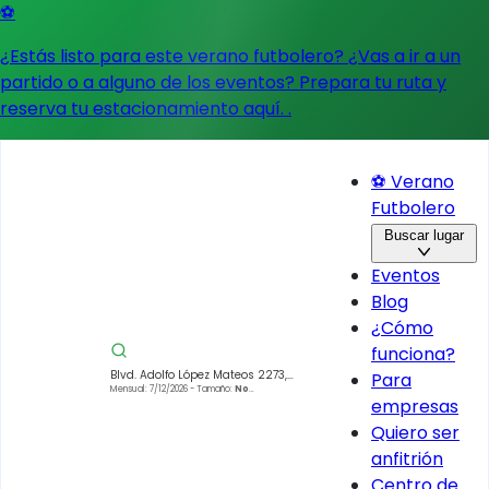
⚽
¿Estás listo para este verano futbolero? ¿Vas a ir a un
partido o a alguno de los eventos?
Prepara tu ruta y
reserva tu estacionamiento aquí.
.
⚽ Verano
Futbolero
Buscar lugar
Eventos
Blog
¿Cómo
funciona?
Blvd. Adolfo López Mateos 2273,
Para
Pilares Águilas, Álvaro Obregón,
Mensual: 7/12/2026
- Tamaño:
No
empresas
especificado
01710 Ciudad de México, CDMX,
Mexico
Quiero ser
anfitrión
Centro de