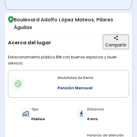
Boulevard Adolfo López Mateos, Pilares
Águilas
Acerca del lugar
Compartir
Descripción del lugar
Estacionamiento público BNI con buenos espacios y buen
servicio.
Modalidades de renta
Modalidad de Renta
Pensión Mensual
Características del estacionamiento
Tipo:
Distancia:
Público
0 mts
Horarios de atención: