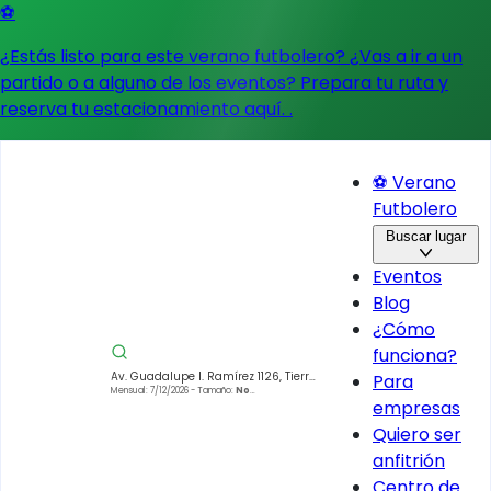
⚽
¿Estás listo para este verano futbolero? ¿Vas a ir a un
partido o a alguno de los eventos?
Prepara tu ruta y
reserva tu estacionamiento aquí.
.
⚽ Verano
Futbolero
Buscar lugar
Eventos
Blog
¿Cómo
funciona?
Av. Guadalupe I. Ramírez 1126, Tierra
Para
Nueva, Xochimilco, 16050 Ciudad de
Mensual: 7/12/2026
- Tamaño:
No
empresas
especificado
México, CDMX, Mexico
Quiero ser
anfitrión
Centro de