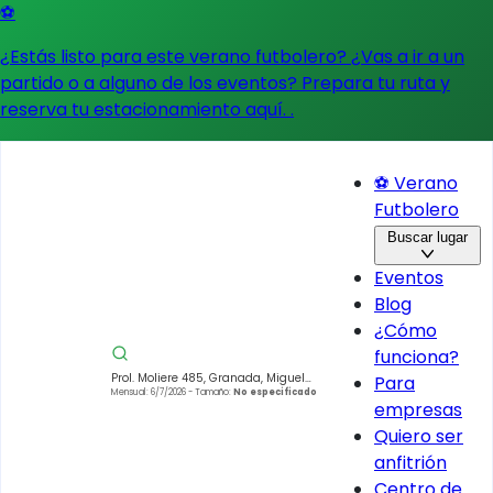
⚽
¿Estás listo para este verano futbolero? ¿Vas a ir a un
partido o a alguno de los eventos?
Prepara tu ruta y
reserva tu estacionamiento aquí.
.
⚽ Verano
Futbolero
Buscar lugar
Eventos
Blog
¿Cómo
funciona?
Prol. Moliere 485, Granada, Miguel
Para
Hidalgo, 11529 Ciudad de México,
Mensual: 6/7/2026
- Tamaño:
No especificado
empresas
CDMX, Mexico
Quiero ser
anfitrión
Centro de