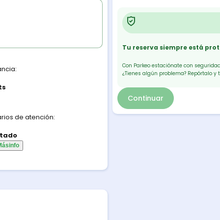
Tu reserva siempre está pro
Con Parkeo estaciónate con seguridad.
ancia:
¿Tienes algún problema? Repórtalo y 
ts
Continuar
rios de atención:
tado
Más
info