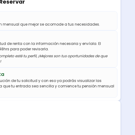
 Reservar
ión mensual que mejor se acomode a tus necesidades.
citud de renta con la información necesaria y envíala. El
48hrs para poder revisarla.
mpleto esté tu perfil, ¡Mejores son tus oportunidades de que
!
ta
ución de tu solicitud y con eso ya podrás visualizar las
a que tu entrada sea sencilla y comience tu pensión mensual