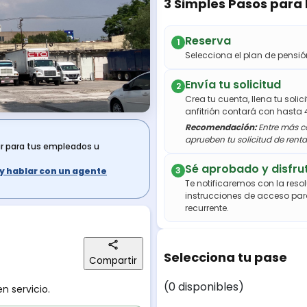
3 Simples Pasos para
Reserva
1
Selecciona el plan de pens
Envía tu solicitud
2
Crea tu cuenta, llena tu soli
anfitrión contará con hasta 
Recomendación:
Entre más co
aprueben tu solicitud de renta
ar para tus empleados u
Sé aprobado y disfru
3
s y hablar con un agente
Te notificaremos con la resol
instrucciones de acceso par
recurrente.
Selecciona tu pase
Compartir
(0 disponibles)
n servicio.