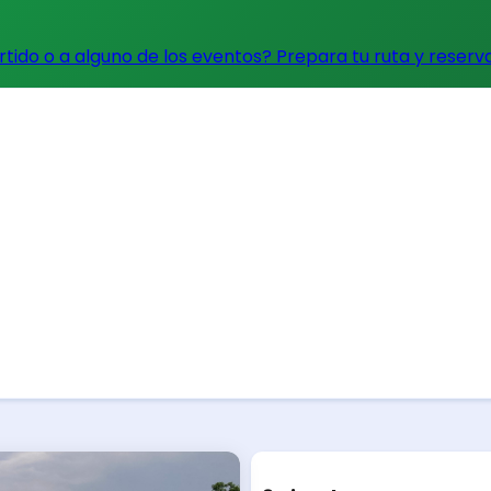
artido o a alguno de los eventos?
Prepara tu ruta y reserv