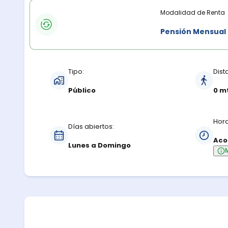
Modalidades de renta
Modalidad de Renta
Pensión Mensual
Características del estacionamiento
Tipo:
Dist
Público
0 m
Hora
Días abiertos:
Aco
Lunes a Domingo