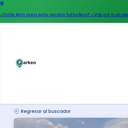
⚽
¿Estás listo para este verano futbolero? ¿Vas a ir a un p
Regresar al buscador