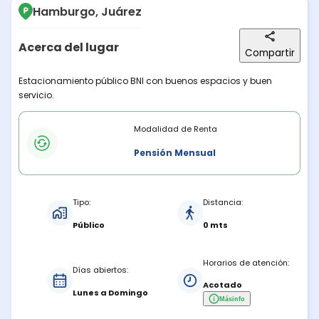
Hamburgo, Juárez
Acerca del lugar
Compartir
Descripción del lugar
Estacionamiento público BNI con buenos espacios y buen
servicio.
Modalidades de renta
Modalidad de Renta
Pensión Mensual
Características del estacionamiento
Tipo:
Distancia:
Público
0 mts
Horarios de atención:
Días abiertos:
Acotado
Lunes a Domingo
Más
info