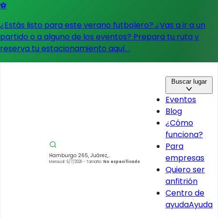
⚽
¿Estás listo para este verano futbolero? ¿Vas a ir a un
partido o a alguno de los eventos?
Prepara tu ruta y
reserva tu estacionamiento aquí.
.
Buscar lugar
Eventos
Blog
¿Cómo
funciona?
Para
Hamburgo 265, Juárez,
empresas
Cuauhtémoc, 06600 Ciudad de
Mensual: 6/7/2026
- Tamaño:
No especificado
Quiero ser
México, CDMX, Mexico
anfitrión
Centro de
ayuda
Ayuda