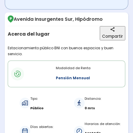
Avenida Insurgentes Sur, Hipódromo
Acerca del lugar
Compartir
Descripción del lugar
Estacionamiento público BNI con buenos espacios y buen
servicio.
Modalidades de renta
Modalidad de Renta
Pensión Mensual
Características del estacionamiento
Tipo:
Distancia:
Público
0 mts
Horarios de atención:
Días abiertos: