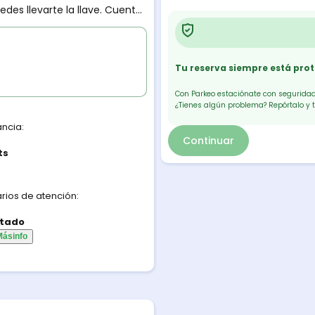
des llevarte la llave. Cuenta
Tu reserva siempre está pro
Con Parkeo estaciónate con seguridad.
¿Tienes algún problema? Repórtalo y 
ancia:
Continuar
ts
rios de atención:
tado
Más
info