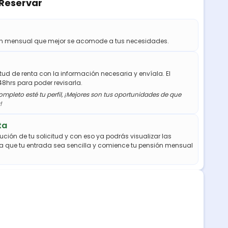
 Reservar
ión mensual que mejor se acomode a tus necesidades.
citud de renta con la información necesaria y envíala. El
48hrs para poder revisarla.
mpleto esté tu perfil, ¡Mejores son tus oportunidades de que
!
ta
ución de tu solicitud y con eso ya podrás visualizar las
a que tu entrada sea sencilla y comience tu pensión mensual