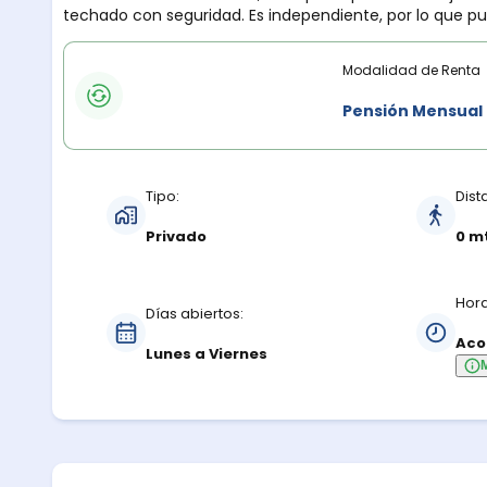
techado con seguridad. Es independiente, por lo que pue
con baños básicos.
Modalidades de renta
Modalidad de Renta
Pensión Mensual
Características del estacionamiento
Tipo:
Dist
Privado
0 m
Hora
Días abiertos:
Aco
Lunes a Viernes