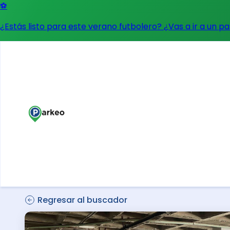
⚽
¿Estás listo para este verano futbolero? ¿Vas a ir a un p
Regresar al buscador