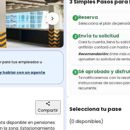
3 Simples Pasos para
Reserva
1
Selecciona el plan de pens
Envía tu solicitud
2
Crea tu cuenta, llena tu soli
anfitrión contará con hasta 
Recomendación:
Entre más co
aprueben tu solicitud de renta
ar para tus empleados u
Sé aprobado y disfru
3
s y hablar con un agente
Te notificaremos con la resol
instrucciones de acceso par
recurrente.
Selecciona tu pase
Compartir
(0 disponibles)
 en la zona. Estacionamiento