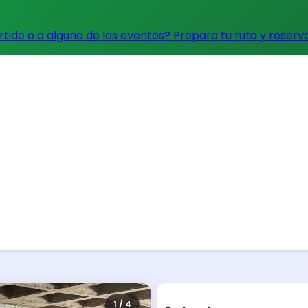
artido o a alguno de los eventos?
Prepara tu ruta y reserv
1 / 4