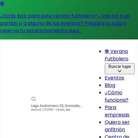
⚽
¿Estás listo para este verano futbolero? ¿Vas a ir a un
partido o a alguno de los eventos?
Prepara tu ruta y
reserva tu estacionamiento aquí.
.
⚽ Verano
Futbolero
Buscar lugar
Eventos
Blog
¿Cómo
funciona?
Lago Andromaco 23, Granada,
Para
Miguel Hidalgo, 11529 Ciudad de
Mensual: 7/12/2026
- Tamaño:
No
empresas
especificado
México, CDMX, México
Quiero ser
anfitrión
Centro de