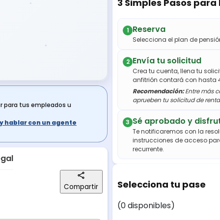
3 Simples Pasos para
Reserva
1
Selecciona el plan de pens
Envía tu solicitud
2
Crea tu cuenta, llena tu soli
anfitrión contará con hasta 
Recomendación:
Entre más co
aprueben tu solicitud de renta
ar para tus empleados u
Sé aprobado y disfru
3
s y hablar con un agente
Te notificaremos con la resol
instrucciones de acceso par
recurrente.
egal
Selecciona tu pase
Compartir
(0 disponibles)