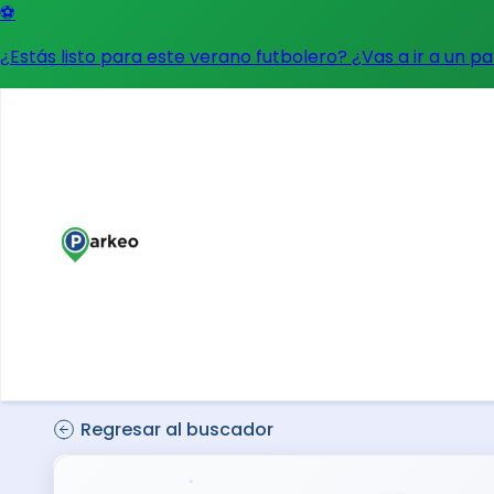
⚽
¿Estás listo para este verano futbolero? ¿Vas a ir a un p
Regresar al buscador