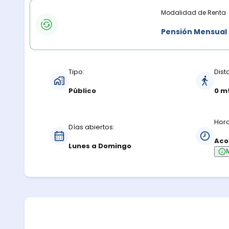
Modalidades de renta
Modalidad de Renta
Pensión Mensual
Características del estacionamiento
Tipo:
Dist
Público
0 m
Hora
Días abiertos:
Aco
Lunes a Domingo