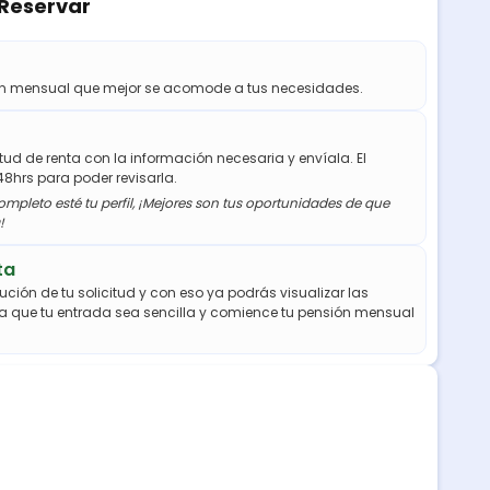
 Reservar
ión mensual que mejor se acomode a tus necesidades.
citud de renta con la información necesaria y envíala. El
48hrs para poder revisarla.
mpleto esté tu perfil, ¡Mejores son tus oportunidades de que
!
ta
ución de tu solicitud y con eso ya podrás visualizar las
a que tu entrada sea sencilla y comience tu pensión mensual