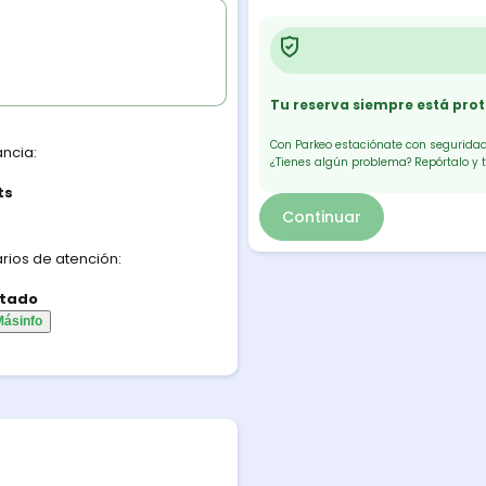
Tu reserva siempre está pro
Con Parkeo estaciónate con seguridad.
ancia:
¿Tienes algún problema? Repórtalo y 
ts
Continuar
rios de atención:
tado
Más
info