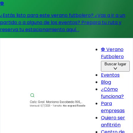
⚽
¿Estás listo para este verano futbolero? ¿Vas a ir a un
partido o a alguno de los eventos?
Prepara tu ruta y
reserva tu estacionamiento aquí.
.
⚽ Verano
Futbolero
Buscar lugar
Eventos
Blog
¿Cómo
funciona?
Calz. Gral. Mariano Escobedo 166,
Para
Mariano Escobedo, Miguel Hidalgo,
Mensual: 6/7/2026
- Tamaño:
No especificado
empresas
11310 Ciudad de México, CDMX,
México
Quiero ser
anfitrión
Centro de