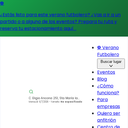
⚽
¿Estás listo para este verano futbolero? ¿Vas a ir a un
partido o a alguno de los eventos?
Prepara tu ruta y
reserva tu estacionamiento aquí.
.
⚽ Verano
Futbolero
Buscar lugar
Eventos
Blog
¿Cómo
funciona?
C. Eligio Ancona 251, Sta María la
Para
Ribera, Cuauhtémoc, 06400 Ciudad
Mensual: 6/7/2026
- Tamaño:
No especificado
empresas
de México, CDMX, México
Quiero ser
anfitrión
Centro de