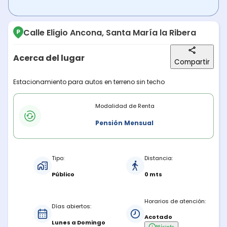
Calle Eligio Ancona, Santa María la Ribera
Acerca del lugar
Compartir
Descripción del lugar
Estacionamiento para autos en terreno sin techo
Modalidades de renta
Modalidad de Renta
Pensión Mensual
Características del estacionamiento
Tipo:
Distancia:
Público
0 mts
Horarios de atención:
Días abiertos:
Acotado
Lunes a Domingo
Más
info