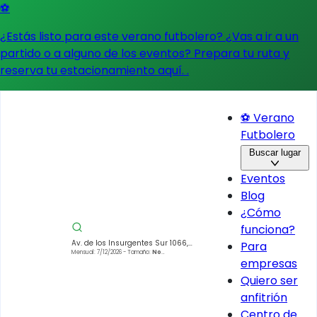
⚽
¿Estás listo para este verano futbolero? ¿Vas a ir a un
partido o a alguno de los eventos?
Prepara tu ruta y
reserva tu estacionamiento aquí.
.
⚽ Verano
Futbolero
Buscar lugar
Eventos
Blog
¿Cómo
funciona?
Av. de los Insurgentes Sur 1066,
Para
Insurgentes San Borja, Benito
Mensual: 7/12/2026
- Tamaño:
No
empresas
especificado
Juárez, 03100 Ciudad de México,
CDMX, México
Quiero ser
anfitrión
Centro de