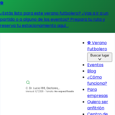
⚽
¿Estás listo para este verano futbolero? ¿Vas a ir a un
partido o a alguno de los eventos?
Prepara tu ruta y
reserva tu estacionamiento aquí.
.
⚽ Verano
Futbolero
Buscar lugar
Eventos
Blog
¿Cómo
funciona?
C. Dr. Lucio 188, Doctores,
Para
Cuauhtémoc, 06720 Ciudad de
Mensual: 6/7/2026
- Tamaño:
No especificado
empresas
México, CDMX, México
Quiero ser
anfitrión
Centro de