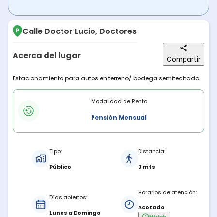
Calle Doctor Lucio, Doctores
Acerca del lugar
Compartir
Descripción del lugar
Estacionamiento para autos en terreno/ bodega semitechada
Modalidades de renta
Modalidad de Renta
Pensión Mensual
Características del estacionamiento
Tipo:
Distancia:
Público
0 mts
Horarios de atención:
Días abiertos:
Acotado
Lunes a Domingo
Más
info