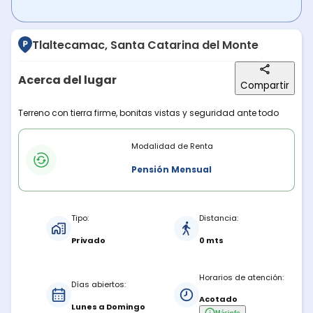
Tlaltecamac, Santa Catarina del Monte
Acerca del lugar
Compartir
Descripción del lugar
Terreno con tierra firme, bonitas vistas y seguridad ante todo
Modalidades de renta
Modalidad de Renta
Pensión Mensual
Características del estacionamiento
Tipo:
Distancia:
Privado
0 mts
Horarios de atención:
Días abiertos:
Acotado
Lunes a Domingo
Más
info