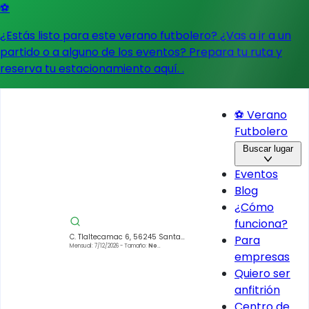
⚽
¿Estás listo para este verano futbolero? ¿Vas a ir a un
partido o a alguno de los eventos?
Prepara tu ruta y
reserva tu estacionamiento aquí.
.
⚽ Verano
Futbolero
Buscar lugar
Eventos
Blog
¿Cómo
funciona?
C. Tlaltecamac 6, 56245 Santa
Para
Catarina del Monte, Méx., México
Mensual: 7/12/2026
- Tamaño:
No
empresas
especificado
Quiero ser
anfitrión
Centro de