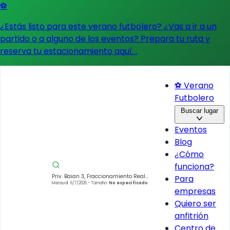
⚽
¿Estás listo para este verano futbolero? ¿Vas a ir a un
partido o a alguno de los eventos?
Prepara tu ruta y
reserva tu estacionamiento aquí.
.
⚽ Verano
Futbolero
Buscar lugar
Eventos
Blog
¿Cómo
funciona?
Priv. Baian 3, Fraccionamiento Real
Para
Verona, 55767 Ojo de Agua, Méx.,
Mensual: 6/7/2026
- Tamaño:
No especificado
empresas
México
Quiero ser
anfitrión
Centro de