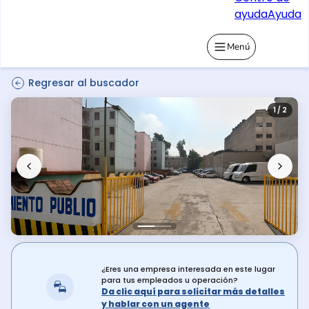
ayuda
Ayuda
Menú
Regresar al buscador
1 / 2
¿Eres una empresa interesada en este lugar
para tus empleados u operación?
Da clic aquí para solicitar más detalles
y hablar con un agente