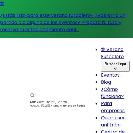
⚽
¿Estás listo para este verano futbolero? ¿Vas a ir a un
partido o a alguno de los eventos?
Prepara tu ruta y
reserva tu estacionamiento aquí.
.
⚽ Verano
Futbolero
Buscar lugar
Eventos
Blog
¿Cómo
funciona?
San Camilito 22, Centro,
Para
Cuauhtémoc, 06010 Ciudad de
Mensual: 6/7/2026
- Tamaño:
No especificado
empresas
México, CDMX, México
Quiero ser
anfitrión
Centro de