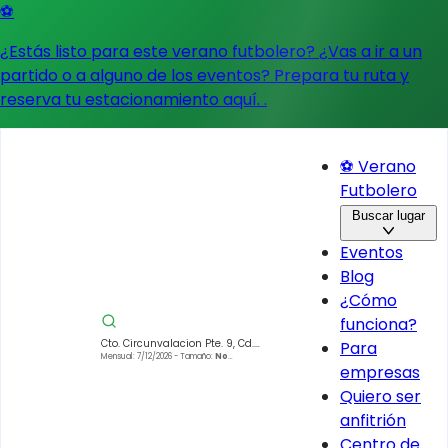
⚽
¿Estás listo para este verano futbolero? ¿Vas a ir a un
partido o a alguno de los eventos?
Prepara tu ruta y
reserva tu estacionamiento aquí.
.
⚽ Verano
Futbolero
Buscar lugar
Eventos
Blog
¿Cómo
funciona?
Cto. Circunvalacion Pte. 9, Cd.
Para
Satélite, 53100 Naucalpan de
Mensual: 7/12/2026
- Tamaño:
No
empresas
especificado
Juárez, Méx., México
Quiero ser
anfitrión
Centro de